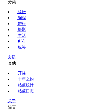
分类
科研
编程
旅行
摄影
生活
所有
标签
友链
其他
开往
十年之约
站点统计
站点日志
关于
语言