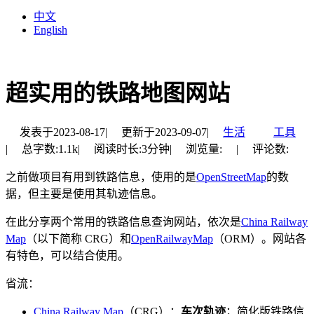
中文
English
超实用的铁路地图网站
发表于
2023-08-17
|
更新于
2023-09-07
|
生活
工具
|
总字数:
1.1k
|
阅读时长:
3分钟
|
浏览量:
|
评论数:
之前做项目有用到铁路信息，使用的是
OpenStreetMap
的数
据，但主要是使用其轨迹信息。
在此分享两个常用的铁路信息查询网站，依次是
China Railway
Map
（以下简称 CRG）和
OpenRailwayMap
（ORM）。网站各
有特色，可以结合使用。
省流：
China Railway Map
（CRG）：
车次轨迹
；简化版铁路信