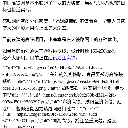
中国高铁网基本串联起了主要的大城市，当初“八横八纵”的目
标也接近实现。
高铁网的空间分布密度，与“
胡焕庸线
”不谋而合，毕竟人口密
度大的区域才用得上此等大杀器。
目前在建的高铁项目，也基本是在大铁路网上的各种优化。
如当年的沿江通道宁蓉客运专线，设计时速 160-250km/h，已
经不太够用，目前正在建设
沿江高铁
。
[{"url":"https://i.cuger.cn/b/05ed4b46-eb28-41e1-becc-
3bfe22cecec0.png","alt":"在建的汉宜铁路、宜昌至郑万高铁联
络线","title":""},{"url":"https://i.cuger.cn/b/ea3a69e9-da0f-4168-
bcea-257f355785f8.png","alt":"武西高铁，西安到十堰段，建设
中","title":""},{"url":"https://i.cuger.cn/b/a0c2f83b-d321-42fd-
907a-d501e2503397.png","alt":"郑济高铁，濮阳至济南段，建
设中。貌似这段因为选线问题闹过事？","title":""},
{"url":"https://i.cuger.cn/b/8fc710d0-2bfc-46f7-a5cd-
67199129391b.png","alt":"渝湘高铁，黔江至重庆段，建设
中。","title":""}]