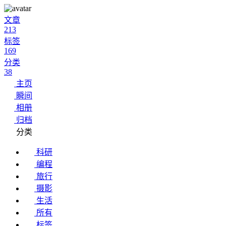
文章
213
标签
169
分类
38
主页
瞬间
相册
归档
分类
科研
编程
旅行
摄影
生活
所有
标签