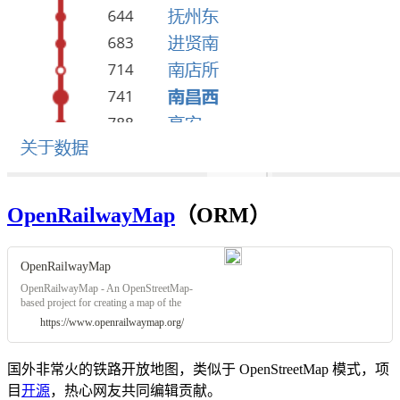
OpenRailwayMap
（ORM）
OpenRailwayMap
OpenRailwayMap - An OpenStreetMap-
based project for creating a map of the
world's railway infrastructure.
https://www.openrailwaymap.org/
国外非常火的铁路开放地图，类似于 OpenStreetMap 模式，项
目
开源
，热心网友共同编辑贡献。