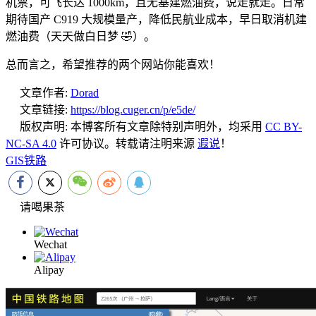
机票，可飞长达 1000km，且无基建燃油费，说走就走。日常
期待国产 C919 大规模量产，降低民航业成本，早日取消机建
燃油费（天天做白日梦 🤣）。
总而言之，希望推荐的两个网站你能喜欢！
文章作者:
Dorad
文章链接:
https://blog.cuger.cn/p/e5de/
版权声明:
本博客所有文章除特别声明外，均采用
CC BY-
NC-SA 4.0
许可协议。转载请注明来源
遐说
！
GIS
铁路
请喝果茶
Wechat
Alipay