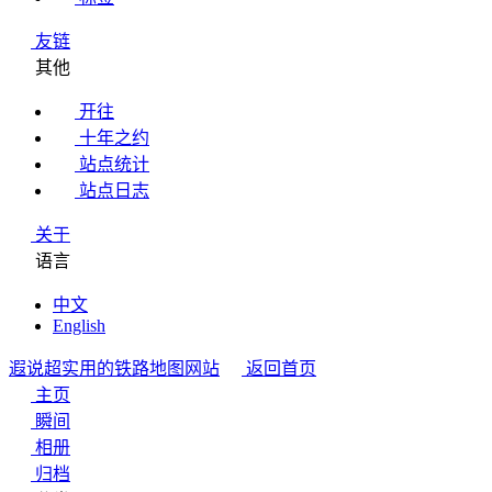
友链
其他
开往
十年之约
站点统计
站点日志
关于
语言
中文
English
遐说
超实用的铁路地图网站
返回首页
主页
瞬间
相册
归档