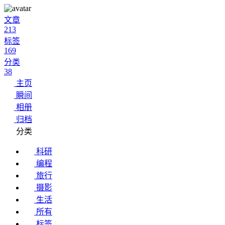
文章
213
标签
169
分类
38
主页
瞬间
相册
归档
分类
科研
编程
旅行
摄影
生活
所有
标签