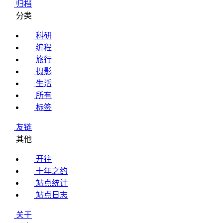
归档
分类
科研
编程
旅行
摄影
生活
所有
标签
友链
其他
开往
十年之约
站点统计
站点日志
关于