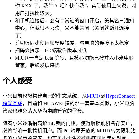
你 XXX 了，我牛 X 吧？快夸我”。实际使用上来说，对
用户打扰比较大。
和手机连接后，会有个常驻的窗口开启，美其名曰通知
中心，但我很不喜欢，又不能关闭（关闭就断开连接
了）
剪切板同步使用顺畅度较差，与电脑的连接不太稳定
扫码会提示：PC 端软件版本过低
MIUI+一直是 beta 阶段，且核心功能已被并入小米电脑
管家，后续发展堪忧
个人感受
小米目前也想构建自己的生态系统，从
MIUI+
到
HyperConnect
跨端互联
，目前和 HUAWEI 搞的那一套基本类似，小米电脑
管家也难免落入华为电脑管家的俗套。
随着小米逐渐抬高解 BL 锁的门槛，使得解锁刷机名存实亡，
必将影响一批搞机用户。而 PC 端原开放的 MIUI+转为限制诸
多的小米电脑管家，也可见小米生态肉眼可见地走向封闭。