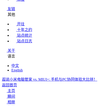
友链
其他
开往
十年之约
站点统计
站点日志
关于
语言
中文
English
遐说
小米电脑管家 vs. MIUI+: 手机与PC协同体验大比拼！
返回首页
主页
瞬间
相册