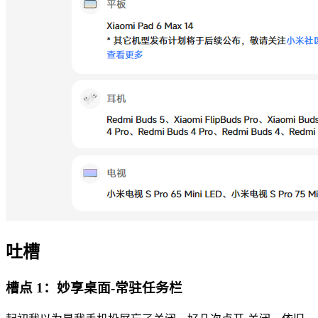
吐槽
槽点 1：妙享桌面-常驻任务栏