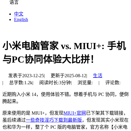
语言
中文
English
小米电脑管家 vs. MIUI+: 手机
与PC协同体验大比拼！
发表于
2023-12-25
|
更新于
2025-08-12
|
生活
|
总字数:
1.2k
|
阅读时长:
3分钟
|
浏览量:
|
评论数:
近期购入小米 14，使用体验不错。想着手机与 PC 协同，便倒
腾起来。
原来使用的是 MIUI+，但发现
MIUI+官网
已下架其下载链接，
虽后续通过
一些奇技淫巧下载到最新版
，但发现其实小米现在
也和华为一样，整了个 PC 版的电脑管家，官方名称【小米电