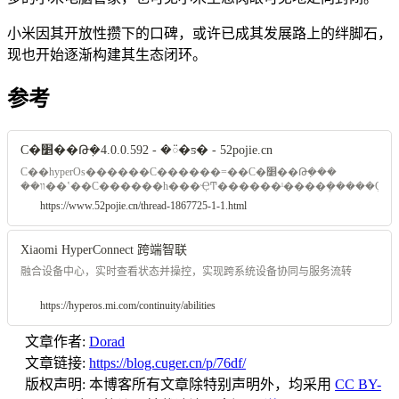
小米因其开放性攒下的口碑，或许已成其发展路上的绊脚石，
现也开始逐渐构建其生态闭环。
参考
С�׵��Թܼ�4.0.0.592 - �ᰮ�ƽ� - 52pojie.cn
С��hyperOs������С������=��С�׵��Թܼ���
��װ��ʽ��С������һ���ҾͲ������ˡ����ܻ�����Ҫwifi6��Intel�����ͺ��԰ɣ����õ�AX200��Xiaomi
HyperConnect ��� ...
https://www.52pojie.cn/thread-1867725-1-1.html
Xiaomi HyperConnect 跨端智联
融合设备中心，实时查看状态并操控，实现跨系统设备协同与服务流转
https://hyperos.mi.com/continuity/abilities
文章作者:
Dorad
文章链接:
https://blog.cuger.cn/p/76df/
版权声明:
本博客所有文章除特别声明外，均采用
CC BY-